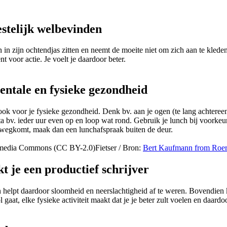
estelijk welbevinden
n in zijn ochtendjas zitten en neemt de moeite niet om zich aan te kleden
t voor actie. Je voelt je daardoor beter.
entale en fysieke gezondheid
 ook voor je fysieke gezondheid. Denk bv. aan je ogen (te lang achteree
a bv. ieder uur even op en loop wat rond. Gebruik je lunch bij voorkeu
er wegkomt, maak dan een lunchafspraak buiten de deur.
Fietser /
Bron:
Bert Kaufmann from Roer
 je een productief schrijver
helpt daardoor sloomheid en neerslachtigheid af te weren. Bovendien k
 gaat, elke fysieke activiteit maakt dat je je beter zult voelen en daard