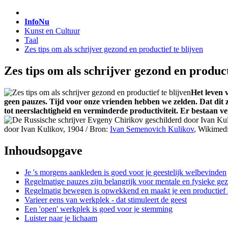
InfoNu
Kunst en Cultuur
Taal
Zes tips om als schrijver gezond en productief te blijven
Zes tips om als schrijver gezond en product
Het leven 
geen pauzes. Tijd voor onze vrienden hebben we zelden. Dat dit zi
tot neerslachtigheid en verminderde productiviteit. Er bestaan 
door Ivan Kulikov, 1904 /
Bron:
Ivan Semenovich Kulikov
, Wikimed
Inhoudsopgave
Je 's morgens aankleden is goed voor je geestelijk welbevinden
Regelmatige pauzes zijn belangrijk voor mentale en fysieke ge
Regelmatig bewegen is opwekkend en maakt je een productief s
Varieer eens van werkplek - dat stimuleert de geest
Een 'open' werkplek is goed voor je stemming
Luister naar je lichaam