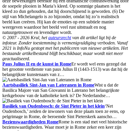
deze bewerkingen bereikte hij een dramatische contrastwerking door
de soepele plooien in Maria’s kleed. Op sommige plaatsen is het
kleed zo dun gehouden, dat hij doorschijnend is geworden. (6) De
stijl van Michelangelo is zo bijzonder, omdat hij zo’n realistisch
beeld kan creëren. Hij kan de emoties op een subtiele manier
weergeven waardoor het beeld veel rust uitstraalt en nog
natuurgetrouwer en levendiger wordt.
© 2007 - 2026 Krul, het
auteursrecht
van dit artikel ligt bij de
infoteur. Zonder toestemming is vermenigvuldiging verboden. Vanaf
2021 is InfoNu gestopt met het publiceren van nieuwe artikelen. Het
bestaande artikelbestand blijft beschikbaar, maar wordt niet meer
geactualiseerd.
Paus Julius II en de kunst in Rome
Er wordt wel eens gezegd dat
het grootste verdienste van paus Julius II (1443-1513) was dat hij de
belangrijkste kunstenaars van z…
Aartsbasiliek Sint-Jan van Lateranen in Rome
Wist u dat de
Basilica Majore van San Giovanni in Laterano het belangrijkste
kerkgebouw van de katholieke kerk is? De Nederlandse…
Basiliek van Oudenbosch: de Sint Pieter in het klein
‘Net
Oudenbosch,’ zeiden de inwoners van deze plaats toen ze eens, op
pelgrimage in Rome, de beroemde Sint Pieterskerk aanscho…
Bezienswaardigheden Rome
Rome is een stad met veel historische
bezienswaardigheden. Waar moet je in Rome zeker een keer zijn