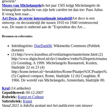
geweest?
Mozes van Michelangelo
In het jaar 1505 krijgt Michelangelo de
belangrijkste opdracht van zijn hele carrière tot dan toe: Paus Julius
II vroeg hem naar…
Art Deco, de eerste internationale totaalstijl
Art deco is een
ontwerp- en decoratiestijl die tussen 1910 en 1940 vernieuwend
was. De naam is ontleend aan de "Exposition des Art…
Bronnen en referenties
Inleidingsfoto:
DueDarkM
, Wikimedia Commons (Publiek
domein)
(1) http://www.kunstbus.nl/verklaringen/manierisme.html (2)
http://www.digischool.nl/ckv1/studiew/vmbo%20opreis/renais
(3) Gromling, A 1999. Michelangelo Buonarroti, Keulen,
bladzijde 22 en 23 (4)
http://home.hetnet.nl/~herakleitos/Rome/Plaatjes%5CPraatje
(5) Capitool compact, Rome, bladzijde 12 (6) Coughlan, R
1966. De wereld van Michelangelo, Amsterdam, bladzijde 80.
Krul
(14 artikelen)
Gepubliceerd:
09-12-2007
Rubriek:
Kunst en Cultuur
Subrubriek:
Kunst
Vanaf 2021 is InfoNu gestopt met het publiceren van nieuwe