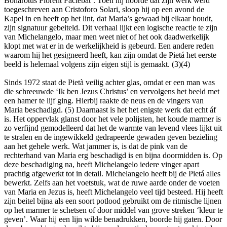
Bonarotus Florent Faciebat’. Toen hij hoorde dat zijn werk werd
toegeschreven aan Cristoforo Solari, sloop hij op een avond de
Kapel in en heeft op het lint, dat Maria’s gewaad bij elkaar houdt,
zijn signatuur gebeiteld. Dit verhaal lijkt een logische reactie te zijn
van Michelangelo, maar men weet niet of het ook daadwerkelijk
klopt met wat er in de werkelijkheid is gebeurd. Een andere reden
waarom hij het gesigneerd heeft, kan zijn omdat de Pietá het eerste
beeld is helemaal volgens zijn eigen stijl is gemaakt. (3)(4)
Sinds 1972 staat de Pietà veilig achter glas, omdat er een man was
die schreeuwde ‘Ik ben Jezus Christus’ en vervolgens het beeld met
een hamer te lijf ging. Hierbij raakte de neus en de vingers van
Maria beschadigd. (5) Daarnaast is het het enigste werk dat echt áf
is. Het oppervlak glanst door het vele polijsten, het koude marmer is
zo verfijnd gemodelleerd dat het de warmte van levend vlees lijkt uit
te stralen en de ingewikkeld gedrapeerde gewaden geven bezieling
aan het gehele werk. Wat jammer is, is dat de pink van de
rechterhand van Maria erg beschadigd is en bijna doormidden is. Op
deze beschadiging na, heeft Michelangelo iedere vinger apart
prachtig afgewerkt tot in detail. Michelangelo heeft bij de Pietá alles
bewerkt. Zelfs aan het voetstuk, wat de ruwe aarde onder de voeten
van Maria en Jezus is, heeft Michelangelo veel tijd besteed. Hij heeft
zijn beitel bijna als een soort potlood gebruikt om de ritmische lijnen
op het marmer te schetsen of door middel van grove streken ‘kleur te
geven’. Waar hij een lijn wilde benadrukken, boorde hij gaten. Door