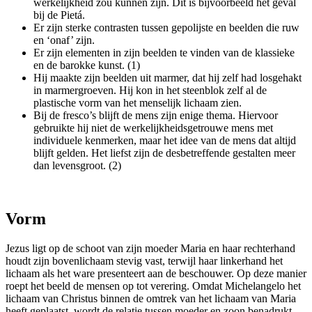
werkelijkheid zou kunnen zijn. Dit is bijvoorbeeld het geval
bij de Pietá.
Er zijn sterke contrasten tussen gepolijste en beelden die ruw
en ‘onaf’ zijn.
Er zijn elementen in zijn beelden te vinden van de klassieke
en de barokke kunst. (1)
Hij maakte zijn beelden uit marmer, dat hij zelf had losgehakt
in marmergroeven. Hij kon in het steenblok zelf al de
plastische vorm van het menselijk lichaam zien.
Bij de fresco’s blijft de mens zijn enige thema. Hiervoor
gebruikte hij niet de werkelijkheidsgetrouwe mens met
individuele kenmerken, maar het idee van de mens dat altijd
blijft gelden. Het liefst zijn de desbetreffende gestalten meer
dan levensgroot. (2)
Vorm
Jezus ligt op de schoot van zijn moeder Maria en haar rechterhand
houdt zijn bovenlichaam stevig vast, terwijl haar linkerhand het
lichaam als het ware presenteert aan de beschouwer. Op deze manier
roept het beeld de mensen op tot verering. Omdat Michelangelo het
lichaam van Christus binnen de omtrek van het lichaam van Maria
heeft geplaatst, wordt de relatie tussen moeder en zoon benadrukt.