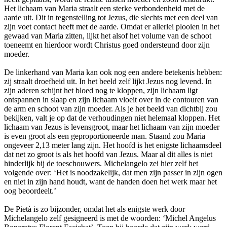
Het lichaam van Maria straalt een sterke verbondenheid met de
aarde uit. Dit in tegenstelling tot Jezus, die slechts met een deel van
zijn voet contact heeft met de aarde. Omdat er allerlei plooien in het
gewaad van Maria zitten, lijkt het alsof het volume van de schoot
toeneemt en hierdoor wordt Christus goed ondersteund door zijn
moeder.
De linkerhand van Maria kan ook nog een andere betekenis hebben:
zij straalt droefheid uit. In het beeld zelf lijkt Jezus nog levend. In
zijn aderen schijnt het bloed nog te kloppen, zijn lichaam ligt
ontspannen in slaap en zijn lichaam vloeit over in de contouren van
de arm en schoot van zijn moeder. Als je het beeld van dichtbij zou
bekijken, valt je op dat de verhoudingen niet helemaal kloppen. Het
lichaam van Jezus is levensgroot, maar het lichaam van zijn moeder
is even groot als een geproportioneerde man. Staand zou Maria
ongeveer 2,13 meter lang zijn. Het hoofd is het enigste lichaamsdeel
dat net zo groot is als het hoofd van Jezus. Maar al dit alles is niet
hinderlijk bij de toeschouwers. Michelangelo zei hier zelf het
volgende over: ‘Het is noodzakelijk, dat men zijn passer in zijn ogen
en niet in zijn hand houdt, want de handen doen het werk maar het
oog beoordeelt.’
De Pietà is zo bijzonder, omdat het als enigste werk door
Michelangelo zelf gesigneerd is met de woorden: ‘Michel Angelus