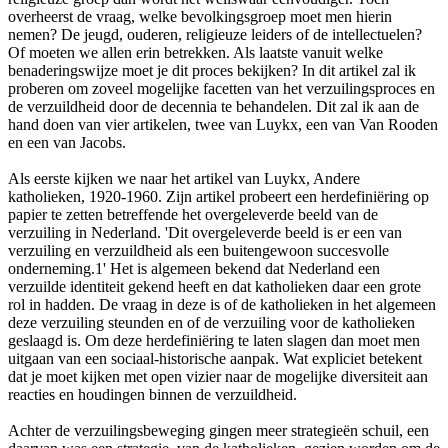
overheerst de vraag, welke bevolkingsgroep moet men hierin
nemen? De jeugd, ouderen, religieuze leiders of de intellectuelen?
Of moeten we allen erin betrekken. Als laatste vanuit welke
benaderingswijze moet je dit proces bekijken? In dit artikel zal ik
proberen om zoveel mogelijke facetten van het verzuilingsproces en
de verzuildheid door de decennia te behandelen. Dit zal ik aan de
hand doen van vier artikelen, twee van Luykx, een van Van Rooden
en een van Jacobs.
Als eerste kijken we naar het artikel van Luykx, Andere
katholieken, 1920-1960. Zijn artikel probeert een herdefiniëring op
papier te zetten betreffende het overgeleverde beeld van de
verzuiling in Nederland. 'Dit overgeleverde beeld is er een van
verzuiling en verzuildheid als een buitengewoon succesvolle
onderneming.1' Het is algemeen bekend dat Nederland een
verzuilde identiteit gekend heeft en dat katholieken daar een grote
rol in hadden. De vraag in deze is of de katholieken in het algemeen
deze verzuiling steunden en of de verzuiling voor de katholieken
geslaagd is. Om deze herdefiniëring te laten slagen dan moet men
uitgaan van een sociaal-historische aanpak. Wat expliciet betekent
dat je moet kijken met open vizier naar de mogelijke diversiteit aan
reacties en houdingen binnen de verzuildheid.
Achter de verzuilingsbeweging gingen meer strategieën schuil, een