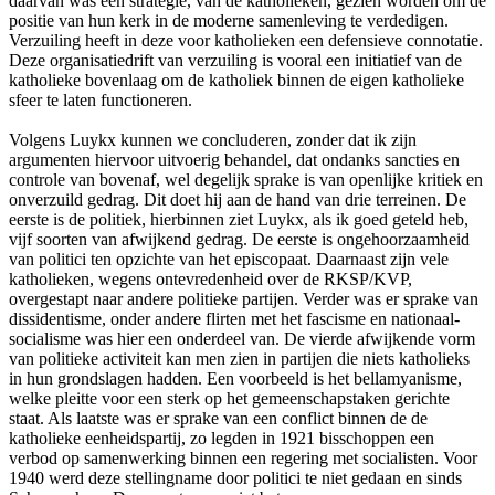
daarvan was een strategie, van de katholieken, gezien worden om de
positie van hun kerk in de moderne samenleving te verdedigen.
Verzuiling heeft in deze voor katholieken een defensieve connotatie.
Deze organisatiedrift van verzuiling is vooral een initiatief van de
katholieke bovenlaag om de katholiek binnen de eigen katholieke
sfeer te laten functioneren.
Volgens Luykx kunnen we concluderen, zonder dat ik zijn
argumenten hiervoor uitvoerig behandel, dat ondanks sancties en
controle van bovenaf, wel degelijk sprake is van openlijke kritiek en
onverzuild gedrag. Dit doet hij aan de hand van drie terreinen. De
eerste is de politiek, hierbinnen ziet Luykx, als ik goed geteld heb,
vijf soorten van afwijkend gedrag. De eerste is ongehoorzaamheid
van politici ten opzichte van het episcopaat. Daarnaast zijn vele
katholieken, wegens ontevredenheid over de RKSP/KVP,
overgestapt naar andere politieke partijen. Verder was er sprake van
dissidentisme, onder andere flirten met het fascisme en nationaal-
socialisme was hier een onderdeel van. De vierde afwijkende vorm
van politieke activiteit kan men zien in partijen die niets katholieks
in hun grondslagen hadden. Een voorbeeld is het bellamyanisme,
welke pleitte voor een sterk op het gemeenschapstaken gerichte
staat. Als laatste was er sprake van een conflict binnen de de
katholieke eenheidspartij, zo legden in 1921 bisschoppen een
verbod op samenwerking binnen een regering met socialisten. Voor
1940 werd deze stellingname door politici te niet gedaan en sinds