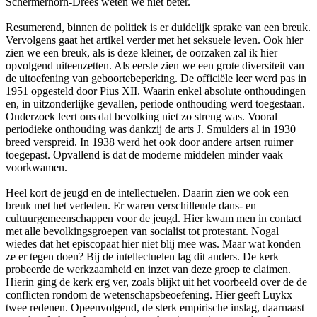
Schermerhorn-Drees weten we niet beter.
Resumerend, binnen de politiek is er duidelijk sprake van een breuk.
Vervolgens gaat het artikel verder met het seksuele leven. Ook hier
zien we een breuk, als is deze kleiner, de oorzaken zal ik hier
opvolgend uiteenzetten. Als eerste zien we een grote diversiteit van
de uitoefening van geboortebeperking. De officiële leer werd pas in
1951 opgesteld door Pius XII. Waarin enkel absolute onthoudingen
en, in uitzonderlijke gevallen, periode onthouding werd toegestaan.
Onderzoek leert ons dat bevolking niet zo streng was. Vooral
periodieke onthouding was dankzij de arts J. Smulders al in 1930
breed verspreid. In 1938 werd het ook door andere artsen ruimer
toegepast. Opvallend is dat de moderne middelen minder vaak
voorkwamen.
Heel kort de jeugd en de intellectuelen. Daarin zien we ook een
breuk met het verleden. Er waren verschillende dans- en
cultuurgemeenschappen voor de jeugd. Hier kwam men in contact
met alle bevolkingsgroepen van socialist tot protestant. Nogal
wiedes dat het episcopaat hier niet blij mee was. Maar wat konden
ze er tegen doen? Bij de intellectuelen lag dit anders. De kerk
probeerde de werkzaamheid en inzet van deze groep te claimen.
Hierin ging de kerk erg ver, zoals blijkt uit het voorbeeld over de de
conflicten rondom de wetenschapsbeoefening. Hier geeft Luykx
twee redenen. Opeenvolgend, de sterk empirische inslag, daarnaast