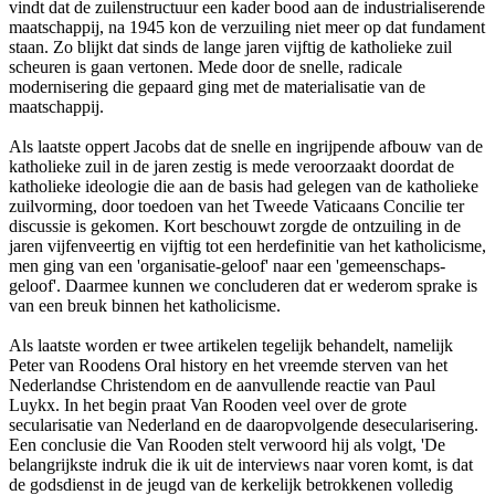
vindt dat de zuilenstructuur een kader bood aan de industrialiserende
maatschappij, na 1945 kon de verzuiling niet meer op dat fundament
staan. Zo blijkt dat sinds de lange jaren vijftig de katholieke zuil
scheuren is gaan vertonen. Mede door de snelle, radicale
modernisering die gepaard ging met de materialisatie van de
maatschappij.
Als laatste oppert Jacobs dat de snelle en ingrijpende afbouw van de
katholieke zuil in de jaren zestig is mede veroorzaakt doordat de
katholieke ideologie die aan de basis had gelegen van de katholieke
zuilvorming, door toedoen van het Tweede Vaticaans Concilie ter
discussie is gekomen. Kort beschouwt zorgde de ontzuiling in de
jaren vijfenveertig en vijftig tot een herdefinitie van het katholicisme,
men ging van een 'organisatie-geloof' naar een 'gemeenschaps-
geloof'. Daarmee kunnen we concluderen dat er wederom sprake is
van een breuk binnen het katholicisme.
Als laatste worden er twee artikelen tegelijk behandelt, namelijk
Peter van Roodens Oral history en het vreemde sterven van het
Nederlandse Christendom en de aanvullende reactie van Paul
Luykx. In het begin praat Van Rooden veel over de grote
secularisatie van Nederland en de daaropvolgende desecularisering.
Een conclusie die Van Rooden stelt verwoord hij als volgt, 'De
belangrijkste indruk die ik uit de interviews naar voren komt, is dat
de godsdienst in de jeugd van de kerkelijk betrokkenen volledig