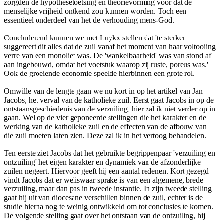
zorgden de hypothesetoetsing en theorievorming voor dat de
menselijke vrijheid ontkend zou kunnen worden. Toch een
essentieel onderdeel van het de verhouding mens-God.
Concluderend kunnen we met Luykx stellen dat 'te sterker
suggereert dit alles dat de zuil vanaf het moment van haar voltooiing
verre van een monoliet was. De 'wankelbaarheid' was van stond af
aan ingebouwd, omdat het voetstuk waarop zij ruste, poreus was.'
Ook de groeiende economie speelde hierbinnen een grote rol.
Omwille van de lengte gaan we nu kort in op het artikel van Jan
Jacobs, het verval van de katholieke zuil. Eerst gaat Jacobs in op de
ontstaansgeschiedenis van de verzuiling, hier zal ik niet verder op in
gaan. Wel op de vier geponeerde stellingen die het karakter en de
werking van de katholieke zuil en de effecten van de afbouw van
die zuil moeten laten zien. Deze zal ik in het vertoog behandelen.
Ten eerste ziet Jacobs dat het gebruikte begrippenpaar 'verzuiling en
ontzuiling' het eigen karakter en dynamiek van de afzonderlijke
zuilen negeert. Hiervoor geeft hij een aantal redenen. Kort gezegd
vindt Jacobs dat er weliswaar sprake is van een algemene, brede
verzuiling, maar dan pas in tweede instantie. In zijn tweede stelling
gaat hij uit van diocesane verschillen binnen de zuil, echter is de
studie hierna nog te weinig ontwikkeld om tot conclusies te komen.
De volgende stelling gaat over het ontstaan van de ontzuiling, hij