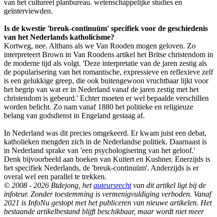
van het cultureel planbureau. wetenschappelijke studies en
geïnterviewden.
Is de kwestie 'breuk-continuüm' specifiek voor de geschiedenis
van het Nederlands katholicisme?
Kortweg, nee. Althans als we Van Rooden mogen geloven. Zo
interpreteert Brown in Van Roodens artikel het Britse christendom in
de moderne tijd als volgt. 'Deze interpretatie van de jaren zestig als
de popularisering van het romantische, expressieve en reflexieve zelf
is een gelukkige greep, die ook buitengewoon vruchtbaar lijkt voor
het begrip van wat er in Nederland vanaf de jaren zestig met het
christendom is gebeurd.' Echter moeten er wel bepaalde verschillen
worden belicht. Zo nam vanaf 1880 het politieke en religieuze
belang van godsdienst in Engeland gestaag af.
In Nederland was dit precies omgekeerd. Er kwam juist een debat,
katholieken mengden zich in de Nederlandse politiek. Daarnaast is
in Nederland sprake van 'een psychologisering van het geloof.'
Denk bijvoorbeeld aan boeken van Kuitert en Kushner. Enerzijds is
het specifiek Nederlands, de 'breuk-continuüm'. Anderzijds is er
overal wel een parallel te trekken.
© 2008 - 2026 Btdejong, het
auteursrecht
van dit artikel ligt bij de
infoteur. Zonder toestemming is vermenigvuldiging verboden. Vanaf
2021 is InfoNu gestopt met het publiceren van nieuwe artikelen. Het
bestaande artikelbestand blijft beschikbaar, maar wordt niet meer