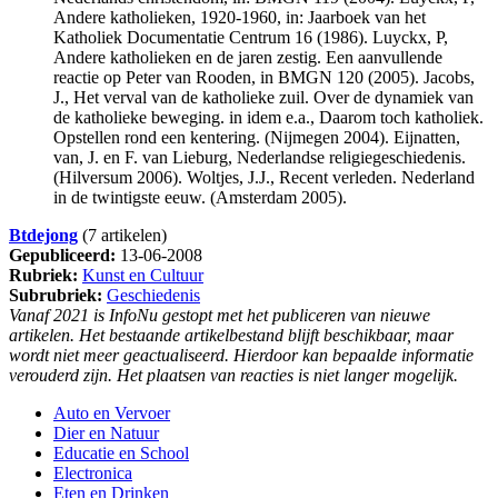
Andere katholieken, 1920-1960, in: Jaarboek van het
Katholiek Documentatie Centrum 16 (1986). Luyckx, P,
Andere katholieken en de jaren zestig. Een aanvullende
reactie op Peter van Rooden, in BMGN 120 (2005). Jacobs,
J., Het verval van de katholieke zuil. Over de dynamiek van
de katholieke beweging. in idem e.a., Daarom toch katholiek.
Opstellen rond een kentering. (Nijmegen 2004). Eijnatten,
van, J. en F. van Lieburg, Nederlandse religiegeschiedenis.
(Hilversum 2006). Woltjes, J.J., Recent verleden. Nederland
in de twintigste eeuw. (Amsterdam 2005).
Btdejong
(7 artikelen)
Gepubliceerd:
13-06-2008
Rubriek:
Kunst en Cultuur
Subrubriek:
Geschiedenis
Vanaf 2021 is InfoNu gestopt met het publiceren van nieuwe
artikelen. Het bestaande artikelbestand blijft beschikbaar, maar
wordt niet meer geactualiseerd. Hierdoor kan bepaalde informatie
verouderd zijn. Het plaatsen van reacties is niet langer mogelijk.
Auto en Vervoer
Dier en Natuur
Educatie en School
Electronica
Eten en Drinken