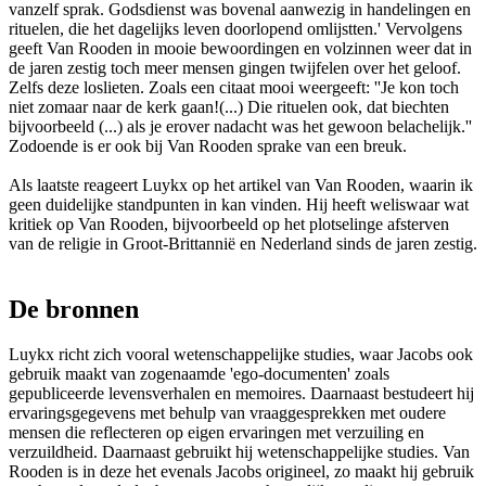
vanzelf sprak. Godsdienst was bovenal aanwezig in handelingen en
rituelen, die het dagelijks leven doorlopend omlijstten.' Vervolgens
geeft Van Rooden in mooie bewoordingen en volzinnen weer dat in
de jaren zestig toch meer mensen gingen twijfelen over het geloof.
Zelfs deze loslieten. Zoals een citaat mooi weergeeft: ''Je kon toch
niet zomaar naar de kerk gaan!(...) Die rituelen ook, dat biechten
bijvoorbeeld (...) als je erover nadacht was het gewoon belachelijk.''
Zodoende is er ook bij Van Rooden sprake van een breuk.
Als laatste reageert Luykx op het artikel van Van Rooden, waarin ik
geen duidelijke standpunten in kan vinden. Hij heeft weliswaar wat
kritiek op Van Rooden, bijvoorbeeld op het plotselinge afsterven
van de religie in Groot-Brittannië en Nederland sinds de jaren zestig.
De bronnen
Luykx richt zich vooral wetenschappelijke studies, waar Jacobs ook
gebruik maakt van zogenaamde 'ego-documenten' zoals
gepubliceerde levensverhalen en memoires. Daarnaast bestudeert hij
ervaringsgegevens met behulp van vraaggesprekken met oudere
mensen die reflecteren op eigen ervaringen met verzuiling en
verzuildheid. Daarnaast gebruikt hij wetenschappelijke studies. Van
Rooden is in deze het evenals Jacobs origineel, zo maakt hij gebruik