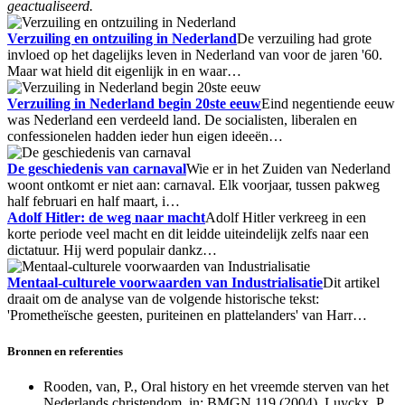
geactualiseerd.
Verzuiling en ontzuiling in Nederland
De verzuiling had grote
invloed op het dagelijks leven in Nederland van voor de jaren '60.
Maar wat hield dit eigenlijk in en waar…
Verzuiling in Nederland begin 20ste eeuw
Eind negentiende eeuw
was Nederland een verdeeld land. De socialisten, liberalen en
confessionelen hadden ieder hun eigen ideeën…
De geschiedenis van carnaval
Wie er in het Zuiden van Nederland
woont ontkomt er niet aan: carnaval. Elk voorjaar, tussen pakweg
half februari en half maart, i…
Adolf Hitler: de weg naar macht
Adolf Hitler verkreeg in een
korte periode veel macht en dit leidde uiteindelijk zelfs naar een
dictatuur. Hij werd populair dankz…
Mentaal-culturele voorwaarden van Industrialisatie
Dit artikel
draait om de analyse van de volgende historische tekst:
'Prometheïsche geesten, puriteinen en plattelanders' van Harr…
Bronnen en referenties
Rooden, van, P., Oral history en het vreemde sterven van het
Nederlands christendom, in: BMGN 119 (2004). Luyckx, P,