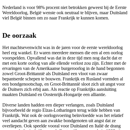
Nederland is voor 98% procent niet betrokken geweest bij de Eerste
Wereldoorlog, België wenste ook neutraal te blijven, maar Duitsland
viel België binnen om zo naar Frankrijk te kunnen komen.
De oorzaak
Het machtsevenwicht was in de jaren voor de eerste wereldoorlog
heel erg wankel. Er waren meerdere mensen die een al een oorlog
voorspelden. Opvallend was dat in deze tijd men nog dacht dat er
met een korte oorlog van alle ellende verlost zou zijn. Echter met de
ervaringen van de Amerikaanse burgeroorlog in de hand begonnen
zowel Groot-Brittannië als Duitsland een vloot van zwaar
bepantserde schepen te bouwen. Frankrijk en Rusland vormden al
een bondgenootschap, en Groot-Brittannië sloot zich uit angst voor
de Duitsers zich erbij aan. Als reactie op Frankrijks aansluiting
maakten Duitsland en Oostenrijk-Hongarije een alliantie.
Diverse landen hadden een dieper verlangen, zoals Duitsland
bijvoorbeeld de regio Elzas-Lotharingen terug wilde hebben van
Frankrijk. Wat ook de oorlogsvoering beïnvloedde was het relatief
veel aandacht geven aan zwakke bondgenoten uit angst dat ze
overliepen. Ook speelde vooral voor Duitsland en Italië de drang