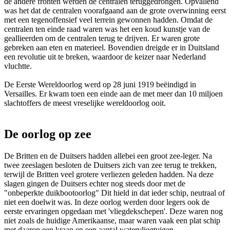
de andere fronten werden de centralen teruggedrongen. Opvallend
was het dat de centralen voorafgaand aan de grote overwinning eerst
met een tegenoffensief veel terrein gewonnen hadden. Omdat de
centralen ten einde raad waren was het een koud kunstje van de
geallieerden om de centralen terug te drijven. Er waren grote
gebreken aan eten en materieel. Bovendien dreigde er in Duitsland
een revolutie uit te breken, waardoor de keizer naar Nederland
vluchtte.
De Eerste Wereldoorlog werd op 28 juni 1919 beëindigd in
Versailles. Er kwam toen een einde aan de met meer dan 10 miljoen
slachtoffers de meest vreselijke wereldoorlog ooit.
De oorlog op zee
De Britten en de Duitsers hadden allebei een groot zee-leger. Na
twee zeeslagen besloten de Duitsers zich van zee terug te trekken,
terwijl de Britten veel grotere verliezen geleden hadden. Na deze
slagen gingen de Duitsers echter nog steeds door met de
"onbeperkte duikbootoorlog" Dit hield in dat ieder schip, neutraal of
niet een doelwit was. In deze oorlog werden door legers ook de
eerste ervaringen opgedaan met 'vliegdekschepen'. Deze waren nog
niet zoals de huidige Amerikaanse, maar waren vaak een plat schip
met daarop een kraan en een aantal watervliegtuigen.