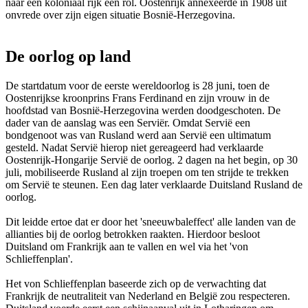
naar een koloniaal rijk een rol. Oostenrijk annexeerde in 1908 uit
onvrede over zijn eigen situatie Bosnië-Herzegovina.
De oorlog op land
De startdatum voor de eerste wereldoorlog is 28 juni, toen de
Oostenrijkse kroonprins Frans Ferdinand en zijn vrouw in de
hoofdstad van Bosnië-Herzegovina werden doodgeschoten. De
dader van de aanslag was een Serviër. Omdat Servië een
bondgenoot was van Rusland werd aan Servië een ultimatum
gesteld. Nadat Servië hierop niet gereageerd had verklaarde
Oostenrijk-Hongarije Servië de oorlog. 2 dagen na het begin, op 30
juli, mobiliseerde Rusland al zijn troepen om ten strijde te trekken
om Servië te steunen. Een dag later verklaarde Duitsland Rusland de
oorlog.
Dit leidde ertoe dat er door het 'sneeuwbaleffect' alle landen van de
allianties bij de oorlog betrokken raakten. Hierdoor besloot
Duitsland om Frankrijk aan te vallen en wel via het 'von
Schlieffenplan'.
Het von Schlieffenplan baseerde zich op de verwachting dat
Frankrijk de neutraliteit van Nederland en België zou respecteren.