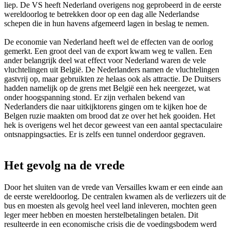
liep. De VS heeft Nederland overigens nog geprobeerd in de eerste
wereldoorlog te betrekken door op een dag alle Nederlandse
schepen die in hun havens afgemeerd lagen in beslag te nemen.
De economie van Nederland heeft wel de effecten van de oorlog
gemerkt. Een groot deel van de export kwam weg te vallen. Een
ander belangrijk deel wat effect voor Nederland waren de vele
vluchtelingen uit België. De Nederlanders namen de vluchtelingen
gastvrij op, maar gebruikten ze helaas ook als attractie. De Duitsers
hadden namelijk op de grens met België een hek neergezet, wat
onder hoogspanning stond. Er zijn verhalen bekend van
Nederlanders die naar uitkijktorens gingen om te kijken hoe de
Belgen ruzie maakten om brood dat ze over het hek gooiden. Het
hek is overigens wel het decor geweest van een aantal spectaculaire
ontsnappingsacties. Er is zelfs een tunnel onderdoor gegraven.
Het gevolg na de vrede
Door het sluiten van de vrede van Versailles kwam er een einde aan
de eerste wereldoorlog. De centralen kwamen als de verliezers uit de
bus en moesten als gevolg heel veel land inleveren, mochten geen
leger meer hebben en moesten herstelbetalingen betalen. Dit
resulteerde in een economische crisis die de voedingsbodem werd