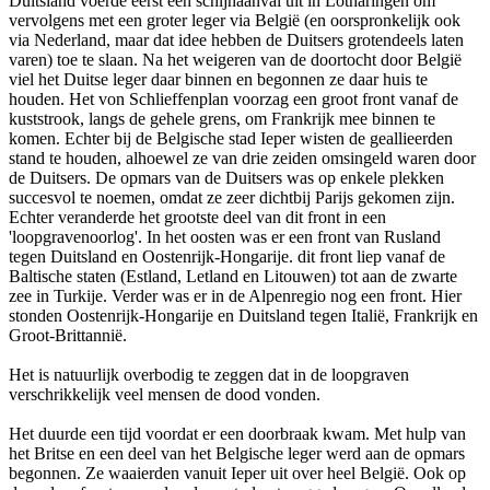
Duitsland voerde eerst een schijnaanval uit in Lotharingen om
vervolgens met een groter leger via België (en oorspronkelijk ook
via Nederland, maar dat idee hebben de Duitsers grotendeels laten
varen) toe te slaan. Na het weigeren van de doortocht door België
viel het Duitse leger daar binnen en begonnen ze daar huis te
houden. Het von Schlieffenplan voorzag een groot front vanaf de
kuststrook, langs de gehele grens, om Frankrijk mee binnen te
komen. Echter bij de Belgische stad Ieper wisten de geallieerden
stand te houden, alhoewel ze van drie zeiden omsingeld waren door
de Duitsers. De opmars van de Duitsers was op enkele plekken
succesvol te noemen, omdat ze zeer dichtbij Parijs gekomen zijn.
Echter veranderde het grootste deel van dit front in een
'loopgravenoorlog'. In het oosten was er een front van Rusland
tegen Duitsland en Oostenrijk-Hongarije. dit front liep vanaf de
Baltische staten (Estland, Letland en Litouwen) tot aan de zwarte
zee in Turkije. Verder was er in de Alpenregio nog een front. Hier
stonden Oostenrijk-Hongarije en Duitsland tegen Italië, Frankrijk en
Groot-Brittannië.
Het is natuurlijk overbodig te zeggen dat in de loopgraven
verschrikkelijk veel mensen de dood vonden.
Het duurde een tijd voordat er een doorbraak kwam. Met hulp van
het Britse en een deel van het Belgische leger werd aan de opmars
begonnen. Ze waaierden vanuit Ieper uit over heel België. Ook op