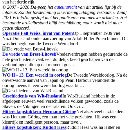
van het derde rijk.
© 2007 - 2026 Da-peer, het
auteursrecht
van dit artikel ligt bij de
infoteur. Zonder toestemming is vermenigvuldiging verboden. Vanaf
2021 is InfoNu gestopt met het publiceren van nieuwe artikelen. Het
bestaande artikelbestand blijft beschikbaar, maar wordt niet meer
geactualiseerd.
Operatie Fall Weiss, inval van Polen
Op 1 september 1939 viel
Nazi-Duitsland onder aanvoering van Adolf Hitler Polen binnen. Dit
was het begin van de Tweede Wereldoorl…
De vrede van Brest-Litovsk
Vredesverdragen hebben gedurende de
hele geschiedenis vaak een duidelijk beeld geschapen van de
verhoudingen die op dat moment gol…
WO II - 13. Een wereld in oorlog
De Tweede Wereldoorlog. Na de
onverwachte aanval van Japan op Pearl Harbour verandert de
oorlog ineens in een wereldoorlog waarbij…
Geschiedenis van Wit-Rusland
In Wit-Rusland hebben in de
afgelopen eeuwen veel verschillende volken gewoond, zoals de
Slaven, de Vikingen en de Tataren. Ook zi…
Hitlers kopstukken: Hermann Göring
Net als zoveel nazi-leiders
was Hemann Göring een man met vele gezichten. Hij was een
kleurrijk en intelligent persoon, maar teve…
Hitlers kopstukken: Rudolf Hess
Rudolf Hess was na Hitler en