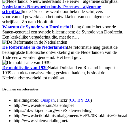
Nederlands: Nieuwnederlands 17e eeuw - algemene
schrijftaal
In de 17e eeuw werd door bekende schrijvers
voortvarend gewerkt aan het ontwikkelen van een algemene
schrijftaal. Zo nam Hooft uit…
Waarom de Synode van Dordrecht?
Lang duurde het voor de
Staten-generaal een synode bijeenriepen; de Synode van Dordrecht.
Een kerkelijke vergadering die, met de n…
De Reformatie in de Nederlanden
De reformatie mag gerust de
belangrijkste historische ontwikkeling in de Nederlanden van de
16de eeuw worden genoemd. Het heeft ge…
De mobilisatie van 1939
Nadat Duitsland en Rusland in augustus
1939 een niet-aanvalsverdrag gesloten hadden, besloot de
Nederlandse overheid tot mobilisat…
Bronnen en referenties
Inleidingsfoto:
Quapan
, Flickr (
CC BY-2.0
)
http://www.entoen.nu/statenbijbel
https://nl.wikipedia.org/wiki/Statenvertaling
http://www.hetklokhuis.nl/algemeen/Het%20Klokhuis%20maakt
http://www.statenvertaling.net/