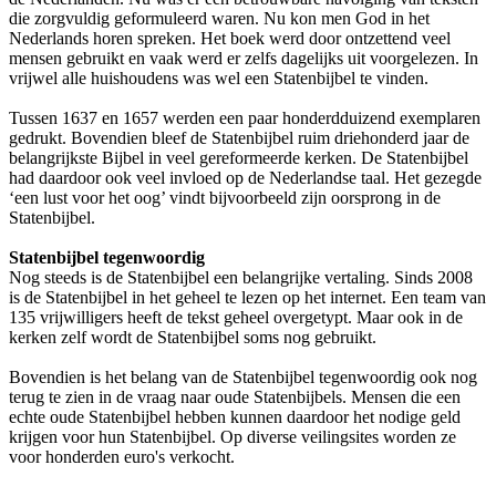
die zorgvuldig geformuleerd waren. Nu kon men God in het
Nederlands horen spreken. Het boek werd door ontzettend veel
mensen gebruikt en vaak werd er zelfs dagelijks uit voorgelezen. In
vrijwel alle huishoudens was wel een Statenbijbel te vinden.
Tussen 1637 en 1657 werden een paar honderdduizend exemplaren
gedrukt. Bovendien bleef de Statenbijbel ruim driehonderd jaar de
belangrijkste Bijbel in veel gereformeerde kerken. De Statenbijbel
had daardoor ook veel invloed op de Nederlandse taal. Het gezegde
‘een lust voor het oog’ vindt bijvoorbeeld zijn oorsprong in de
Statenbijbel.
Statenbijbel tegenwoordig
Nog steeds is de Statenbijbel een belangrijke vertaling. Sinds 2008
is de Statenbijbel in het geheel te lezen op het internet. Een team van
135 vrijwilligers heeft de tekst geheel overgetypt. Maar ook in de
kerken zelf wordt de Statenbijbel soms nog gebruikt.
Bovendien is het belang van de Statenbijbel tegenwoordig ook nog
terug te zien in de vraag naar oude Statenbijbels. Mensen die een
echte oude Statenbijbel hebben kunnen daardoor het nodige geld
krijgen voor hun Statenbijbel. Op diverse veilingsites worden ze
voor honderden euro's verkocht.