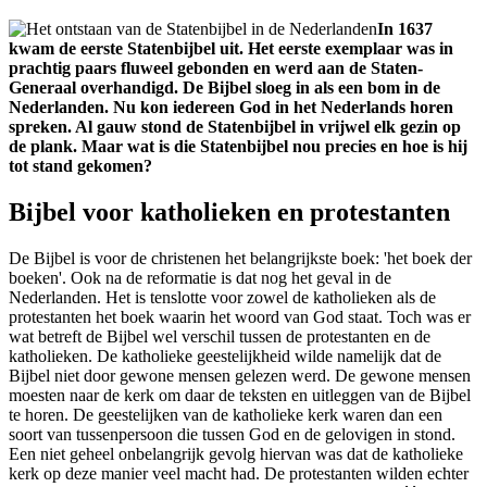
In 1637
kwam de eerste Statenbijbel uit. Het eerste exemplaar was in
prachtig paars fluweel gebonden en werd aan de Staten-
Generaal overhandigd. De Bijbel sloeg in als een bom in de
Nederlanden. Nu kon iedereen God in het Nederlands horen
spreken. Al gauw stond de Statenbijbel in vrijwel elk gezin op
de plank. Maar wat is die Statenbijbel nou precies en hoe is hij
tot stand gekomen?
Bijbel voor katholieken en protestanten
De Bijbel is voor de christenen het belangrijkste boek: 'het boek der
boeken'. Ook na de reformatie is dat nog het geval in de
Nederlanden. Het is tenslotte voor zowel de katholieken als de
protestanten het boek waarin het woord van God staat. Toch was er
wat betreft de Bijbel wel verschil tussen de protestanten en de
katholieken. De katholieke geestelijkheid wilde namelijk dat de
Bijbel niet door gewone mensen gelezen werd. De gewone mensen
moesten naar de kerk om daar de teksten en uitleggen van de Bijbel
te horen. De geestelijken van de katholieke kerk waren dan een
soort van tussenpersoon die tussen God en de gelovigen in stond.
Een niet geheel onbelangrijk gevolg hiervan was dat de katholieke
kerk op deze manier veel macht had. De protestanten wilden echter