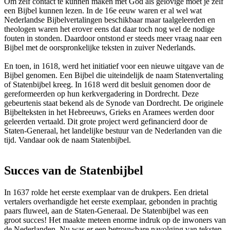
Om zelf contact te kunnen maken met God als gelovige moet je zelf
een Bijbel kunnen lezen. In de 16e eeuw waren er al wel wat
Nederlandse Bijbelvertalingen beschikbaar maar taalgeleerden en
theologen waren het erover eens dat daar toch nog wel de nodige
fouten in stonden. Daardoor ontstond er steeds meer vraag naar een
Bijbel met de oorspronkelijke teksten in zuiver Nederlands.
En toen, in 1618, werd het initiatief voor een nieuwe uitgave van de
Bijbel genomen. Een Bijbel die uiteindelijk de naam Statenvertaling
of Statenbijbel kreeg. In 1618 werd dit besluit genomen door de
gereformeerden op hun kerkvergadering in Dordrecht. Deze
gebeurtenis staat bekend als de Synode van Dordrecht. De originele
Bijbelteksten in het Hebreeuws, Grieks en Aramees werden door
geleerden vertaald. Dit grote project werd gefinancierd door de
Staten-Generaal, het landelijke bestuur van de Nederlanden van die
tijd. Vandaar ook de naam Statenbijbel.
Succes van de Statenbijbel
In 1637 rolde het eerste exemplaar van de drukpers. Een drietal
vertalers overhandigde het eerste exemplaar, gebonden in prachtig
paars fluweel, aan de Staten-Generaal. De Statenbijbel was een
groot succes! Het maakte meteen enorme indruk op de inwoners van
de Nederlanden. Nu was er een betrouwbare navolging van teksten