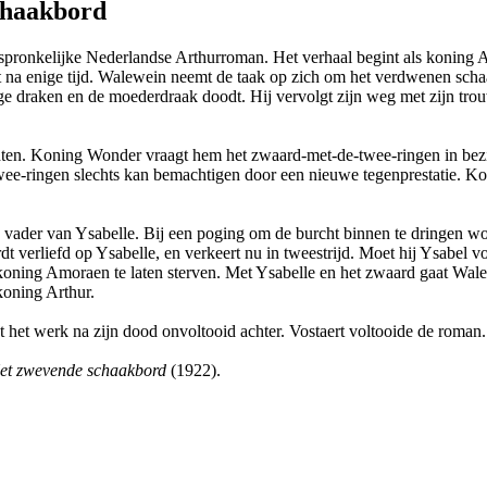
schaakbord
spronkelijke Nederlandse Arthurroman. Het verhaal begint als koning A
na enige tijd. Walewein neemt de taak op zich om het verdwenen schaak
nge draken en de moederdraak doodt. Hij vervolgt zijn weg met zijn tro
hten. Koning Wonder vraagt hem het zwaard-met-de-twee-ringen in bezit
-twee-ringen slechts kan bemachtigen door een nieuwe tegenprestatie. 
 vader van Ysabelle. Bij een poging om de burcht binnen te dringen 
verliefd op Ysabelle, en verkeert nu in tweestrijd. Moet hij Ysabel v
 koning Amoraen te laten sterven. Met Ysabelle en het zwaard gaat Wal
koning Arthur.
 het werk na zijn dood onvoltooid achter. Vostaert voltooide de roman.
et zwevende schaakbord
(1922).