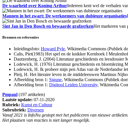
De waarheid over Koning Arthur
Iedereen kent wel de verhalen va
Mannen in het zwart: De werknemers van dubieuze organisaties
Sint Jan in Den Bosch en bewaarde grafzerken
Het markeren van g
Bronnen en referenties
Inleidingsfoto:
Howard Pyle
, Wikimedia Commons (Publiek d
Calis, Piet(1983) Het spel en de knikker Kernboek I Meulenh
Dautzenberg, J. (2004) Literatuur geschiedenis en leesdossi
Lodewick, H. (1976) Literatuur geschiedenis en bloemlezin
Lodewick, H. Ik probeer mijn pen Atlas van de Nederlandse l
Pleij, H. Het literaire leven in de middeleeuwen Martinus Nij
Afbeelding bron 1:
Sigune
, Wikimedia Commons (Publiek dom
Afbeelding bron 1:
Digitool Leiden University
, Wikimedia Co
Pmpaul
(197 artikelen)
Laatste update:
07-11-2020
Rubriek:
Kunst en Cultuur
Subrubriek:
Diversen
Vanaf 2021 is InfoNu gestopt met het publiceren van nieuwe artikelen
Het plaatsen van reacties is niet langer mogelijk.