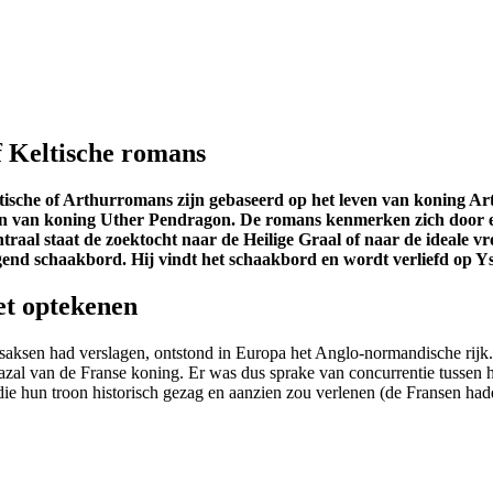
 Keltische romans
tische of Arthurromans zijn gebaseerd op het leven van koning Arth
oon van koning Uther Pendragon. De romans kenmerken zich door ee
ntraal staat de zoektocht naar de Heilige Graal of naar de ideale 
end schaakbord. Hij vindt het schaakbord en wordt verliefd op Ys
et optekenen
aksen had verslagen, ontstond in Europa het Anglo-normandische rijk. H
zal van de Franse koning. Er was dus sprake van concurrentie tussen 
die hun troon historisch gezag en aanzien zou verlenen (de Fransen had