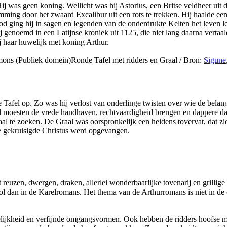
j was geen koning. Wellicht was hij Astorius, een Britse veldheer uit
mming door het zwaard Excalibur uit een rots te trekken. Hij haalde e
od ging hij in sagen en legenden van de onderdrukte Kelten het leven l
genoemd in een Latijnse kroniek uit 1125, die niet lang daarna vertaal
 haar huwelijk met koning Arthur.
Ronde Tafel met ridders en Graal /
Bron:
Sigune
 Tafel op. Zo was hij verlost van onderlinge twisten over wie de belangr
moesten de vrede handhaven, rechtvaardigheid brengen en dappere daden
al te zoeken. De Graal was oorspronkelijk een heidens tovervat, dat z
 de gekruisigde Christus werd opgevangen.
euzen, dwergen, draken, allerlei wonderbaarlijke tovenarij en grillige
ol dan in de Karelromans. Het thema van de Arthurromans is niet in de e
jkheid en verfijnde omgangsvormen. Ook hebben de ridders hoofse man