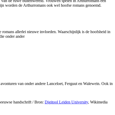
h van de ruwe buitenwereld. Vrouwen spelen in Arthurromans een
rd zijn worden de Arthurromans ook wel hoofse romans genoemd.
 romans allerlei nieuwe invloeden. Waarschijnlijk is de hoofsheid in
die onder ander
 avonturen van onder andere Lanceloet, Ferguut en Walewein. Ook in
-eeuwse handschrift /
Bron:
Digitool Leiden University
, Wikimedia