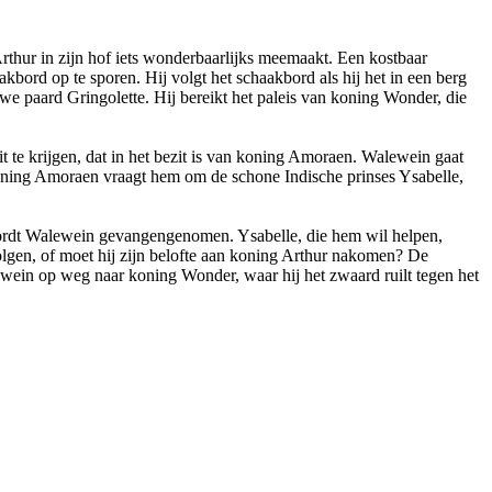
rthur in zijn hof iets wonderbaarlijks meemaakt. Een kostbaar
bord op te sporen. Hij volgt het schaakbord als hij het in een berg
uwe paard Gringolette. Hij bereikt het paleis van koning Wonder, die
 te krijgen, dat in het bezit is van koning Amoraen. Walewein gaat
Koning Amoraen vraagt hem om de schone Indische prinses Ysabelle,
wordt Walewein gevangengenomen. Ysabelle, die hem wil helpen,
olgen, of moet hij zijn belofte aan koning Arthur nakomen? De
ewein op weg naar koning Wonder, waar hij het zwaard ruilt tegen het