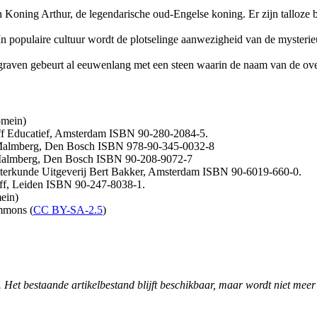
n Koning Arthur, de legendarische oud-Engelse koning. Er zijn talloz
In populaire cultuur wordt de plotselinge aanwezigheid van de myster
raven gebeurt al eeuwenlang met een steen waarin de naam van de ove
omein)
off Educatief, Amsterdam ISBN 90-280-2084-5.
er Malmberg, Den Bosch ISBN 978-90-345-0032-8
g Malmberg, Den Bosch ISBN 90-208-9072-7
etterkunde Uitgeverij Bert Bakker, Amsterdam ISBN 90-6019-660-0.
hoff, Leiden ISBN 90-247-8038-1.
ein)
mmons (
CC BY-SA-2.5
)
. Het bestaande artikelbestand blijft beschikbaar, maar wordt niet meer