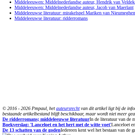
Middeleeuwen: Middelnederlandse auteur, Hendrik van Veldek
Middeleeuwen: Middelnederlandse auteur, Jacob van Maerlant
Middeleeuwse literatuur: mirakelspel Mariken van Nieumeghe
Middeleeuwse literatuur: ridderromans
© 2016 - 2026 Pmpaul, het
auteursrecht
van dit artikel ligt bij de i
bestaande artikelbestand blijft beschikbaar, maar wordt niet meer gea
De ridderromans; middeleeuwse literatuur
In de literatuur van de
Boekverslag: 'Lanceloet en het hert met de witte voet'
Lanceloet en
De 13 schatten van de goden
Iedereen kent wel het bestaan van de g