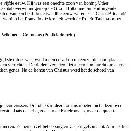
 de vijfde eeuw. Hij was een onechte zoon van koning Uther
en aantal overwinningen op de Groot-Brittannië binnendringende
eiden van een held. In de twaalfde eeuw waren er in Groot-Brittannië
d werd in het Frans. In die kroniek wordt de Ronde Tafel voor het
, Wikimedia Commons (Publiek domein)
ijkste ridder was, want iedereen zat nu op eenzelfde soort plaats.
 verrichten. De ridders verlieten niet alleen hun burcht om allerlei
ieken genas. Na de komst van Christus werd het de schotel van
 gebeurtenissen. De ridders in deze romans moeten niet alleen over
erste plaats de strijd, zoals in de Karelromans, maar de queeste
ieren. Ze nemen zelfbeheersing en vaste regels in acht. Aan het hof