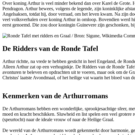
Over koning Arthur is veel minder bekend dan over Karel de Grote. Hi
Pendragon. Arthur bewees, volgens de legende, zijn koninklijke afsta
Angelsaksen, totdat hij, door verraad, om het leven kwam. Na zijn do
veel volksverhalen over koning Arthur in omloop. Bovendien werd hij 
eerst genoemd. Die zou door koningin Guinevere zijn geschonken, bij
De Ridders van de Ronde Tafel
Arthur richtte, na vrede te hebben gesticht in heel Engeland, de Ronde
Alleen Arthur zat op een verhoginkje. De Ridders van de Ronde Tafel 
avonturen te beleven en opdrachten uit te voeren, maar ook om de Gra
Christus' laatste Avondmaal, of het heilige vat waarin het bloed van
Kenmerken van de Arthurromans
De Arthurromans hebben een wonderlijke, sprookjesachtige sfeer, met r
moed en kracht beschikken. Sluwheid en list spelen een veel grotere r
(speurtocht) naar de ideale vrouw of naar de Heilige Graal.
De wereld van de Arthurromans wordt gekenmerkt door harmonie, geli