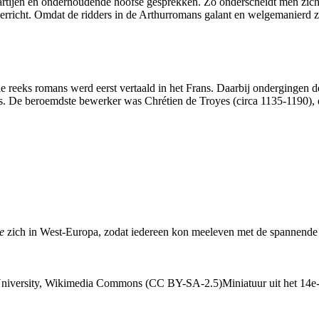
rtijen en onderhoudende hoofse gesprekken. Zo onderscheidt men zic
n verricht. Omdat de ridders in de Arthurromans galant en welgemanie
 reeks romans werd eerst vertaald in het Frans. Daarbij ondergingen de
s. De beroemdste bewerker was Chrétien de Troyes (circa 1135-1190), 
e
zich in West-Europa, zodat iedereen kon meeleven met de spannende
Miniatuur uit het 14e