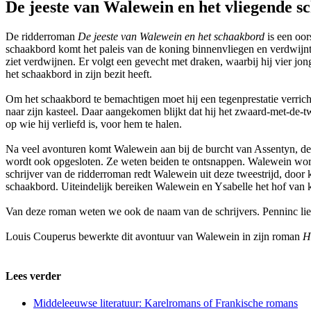
De jeeste van Walewein en het vliegende 
De ridderroman
De jeeste van Walewein en het schaakbord
is een oor
schaakbord komt het paleis van de koning binnenvliegen en verdwijnt 
ziet verdwijnen. Er volgt een gevecht met draken, waarbij hij vier jo
het schaakbord in zijn bezit heeft.
Om het schaakbord te bemachtigen moet hij een tegenprestatie verric
naar zijn kasteel. Daar aangekomen blijkt dat hij het zwaard-met-de
op wie hij verliefd is, voor hem te halen.
Na veel avonturen komt Walewein aan bij de burcht van Assentyn, de
wordt ook opgesloten. Ze weten beiden te ontsnappen. Walewein wordt 
schrijver van de ridderroman redt Walewein uit deze tweestrijd, door
schaakbord. Uiteindelijk bereiken Walewein en Ysabelle het hof van 
Van deze roman weten we ook de naam van de schrijvers. Penninc liet
Louis Couperus bewerkte dit avontuur van Walewein in zijn roman
H
Lees verder
Middeleeuwse literatuur: Karelromans of Frankische romans