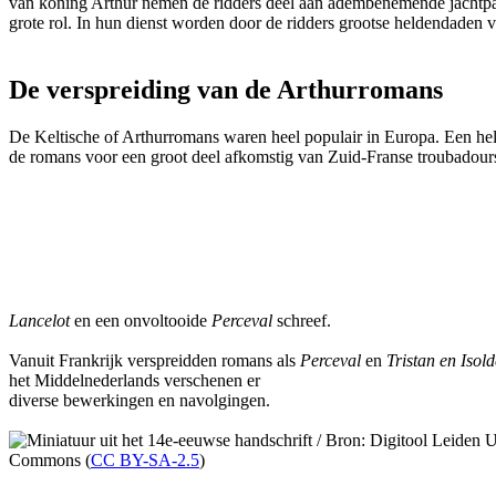
van koning Arthur nemen de ridders deel aan adembenemende jachtpa
grote rol. In hun dienst worden door de ridders grootse heldendade
De verspreiding van de Arthurromans
De Keltische of Arthurromans waren heel populair in Europa. Een hele
de romans voor een groot deel afkomstig van Zuid-Franse troubadour
Lancelot
en een onvoltooide
Perceval
schreef.
Vanuit Frankrijk verspreidden romans als
Perceval
en
Tristan en Isold
het Middelnederlands verschenen er
diverse bewerkingen en navolgingen.
Commons (
CC BY-SA-2.5
)