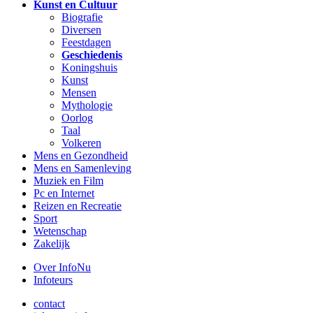
Kunst en Cultuur
Biografie
Diversen
Feestdagen
Geschiedenis
Koningshuis
Kunst
Mensen
Mythologie
Oorlog
Taal
Volkeren
Mens en Gezondheid
Mens en Samenleving
Muziek en Film
Pc en Internet
Reizen en Recreatie
Sport
Wetenschap
Zakelijk
Over InfoNu
Infoteurs
contact