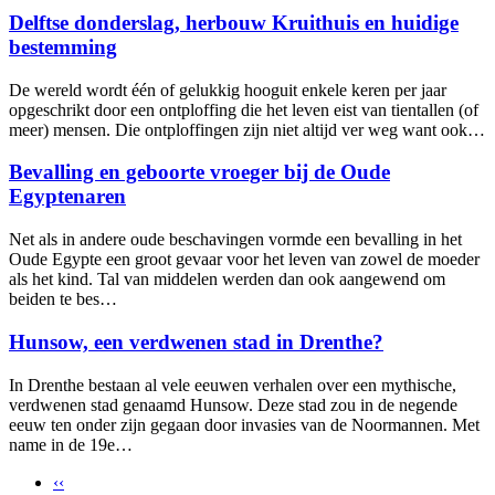
Delftse donderslag, herbouw Kruithuis en huidige
bestemming
De wereld wordt één of gelukkig hooguit enkele keren per jaar
opgeschrikt door een ontploffing die het leven eist van tientallen (of
meer) mensen. Die ontploffingen zijn niet altijd ver weg want ook…
Bevalling en geboorte vroeger bij de Oude
Egyptenaren
Net als in andere oude beschavingen vormde een bevalling in het
Oude Egypte een groot gevaar voor het leven van zowel de moeder
als het kind. Tal van middelen werden dan ook aangewend om
beiden te bes…
Hunsow, een verdwenen stad in Drenthe?
In Drenthe bestaan al vele eeuwen verhalen over een mythische,
verdwenen stad genaamd Hunsow. Deze stad zou in de negende
eeuw ten onder zijn gegaan door invasies van de Noormannen. Met
name in de 19e…
‹‹