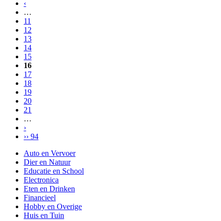
‹
…
11
12
13
14
15
16
17
18
19
20
21
…
›
›› 94
Auto en Vervoer
Dier en Natuur
Educatie en School
Electronica
Eten en Drinken
Financieel
Hobby en Overige
Huis en Tuin