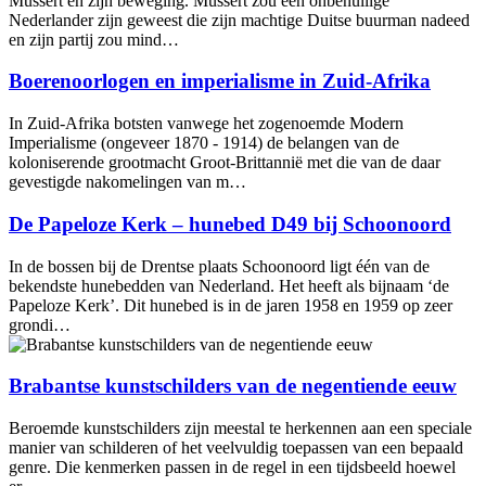
Mussert en zijn beweging. Mussert zou een onbenullige
Nederlander zijn geweest die zijn machtige Duitse buurman nadeed
en zijn partij zou mind…
Boerenoorlogen en imperialisme in Zuid-Afrika
In Zuid-Afrika botsten vanwege het zogenoemde Modern
Imperialisme (ongeveer 1870 - 1914) de belangen van de
koloniserende grootmacht Groot-Brittannië met die van de daar
gevestigde nakomelingen van m…
De Papeloze Kerk – hunebed D49 bij Schoonoord
In de bossen bij de Drentse plaats Schoonoord ligt één van de
bekendste hunebedden van Nederland. Het heeft als bijnaam ‘de
Papeloze Kerk’. Dit hunebed is in de jaren 1958 en 1959 op zeer
grondi…
Brabantse kunstschilders van de negentiende eeuw
Beroemde kunstschilders zijn meestal te herkennen aan een speciale
manier van schilderen of het veelvuldig toepassen van een bepaald
genre. Die kenmerken passen in de regel in een tijdsbeeld hoewel