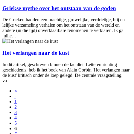
Griekse mythe over het ontstaan van de goden
De Grieken hadden een prachtige, gruwelijke, verdrietige, blij en
lelijke verzameling verhalen om het ontstaan van de wereld en
andere (in die tijd) onverklaarbare fenomenen te verklaren. Ik ga
jullie…
Het verlangen naar de kust
In dit artikel, geschreven binnen de faculteit Letteren richting
geschiedenis, heb ik het boek van Alain Corbin 'Het verlangen naar
de kust' kritisch onder de loep gelegd. De centrale vraagstelling
va…
‹‹
‹
1
2
3
4
5
6
7